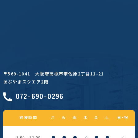
〒569-1041
大阪府高槻市奈佐原2丁目11-21
あぶやまスクエア2階
072-690-0296
診療時間
月
火
水
木
金
土
日・祝
9:00 - 12:00
●
●
●
／
●
●
／